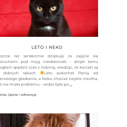
LETO I NEKO
eszcze raz serdecznie dziękuję za zajęcie się
aluchami pod moją nieobecność – dzięki temu
głam spędzić czas z rodziną, wiedząc, że kociaki są
 dobrych rękach
Leto pokochał Panią od
erwszego głaskania, a Neko, chociaż zwykle nieufna,
ż nie miała problemu – widać było po
…
inie
,
Opinie i referencje