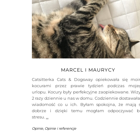
MARCEL I MAURYCY
Catsitterka Cats & Dogsway opiekowała się moi
kocurami przez prawie tydzień podczas moje
urlopu. Kocury były perfekcyjne zaopiekowane. Wiz
2 razy dziennie u nas w domu. Codziennie dostawał
wiadomość co u ich. Byłam spokojna, że mają s
dobrze i dzięki temu mogłam odpoczywać b
stresu.
…
Opinie
,
Opinie i referencje