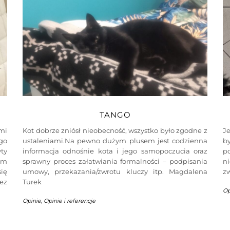
TANGO
mi
Kot dobrze zniósł nieobecność, wszystko było zgodne z
J
go
ustaleniami.Na pewno dużym plusem jest codzienna
b
yty
informacja odnośnie kota i jego samopoczucia oraz
p
am
sprawny proces załatwiania formalności – podpisania
ni
ię
umowy, przekazania/zwrotu kluczy itp. Magdalena
z
ez
Turek
Op
Opinie
,
Opinie i referencje