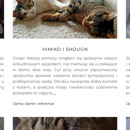
HIMIKO I SHOUGN
zo
Dzięki Waszej pomocy mogłam się spokojnie cieszyć
Se
ki
kilkudniowym wyjazdem, nie martwiąc się o czekające
i
na
w domu dwa koty. Już przy wizycie zapoznawczej
z
e i
opiekunka sprawiła wrażenie bardzo sympatycznej i
od
 u
profesjonalnej osoby. Od razu nawiązała dobry kontakt
w
śmy
z kotami, a podczas mojej nieobecności codziennie
po
przesyłała mi zdjęcia
…
p
Opinie
,
Opinie i referencje
Op