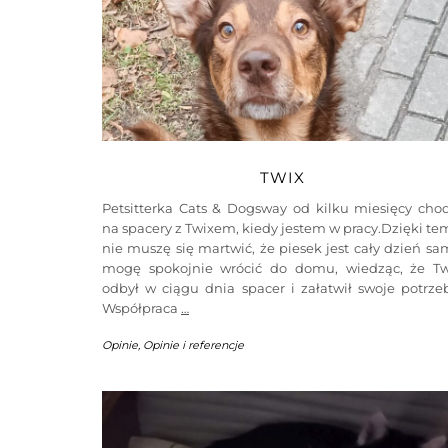
TWIX
Petsitterka Cats & Dogsway od kilku miesięcy chod
na spacery z Twixem, kiedy jestem w pracy.Dzięki t
nie muszę się martwić, że piesek jest cały dzień sa
mogę spokojnie wrócić do domu, wiedząc, że Tw
odbył w ciągu dnia spacer i załatwił swoje potrze
Współpraca
…
Opinie
,
Opinie i referencje