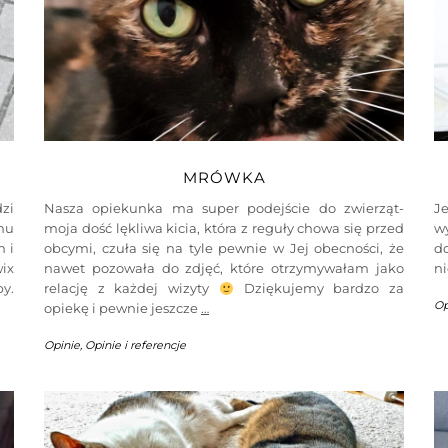
MRÓWKA
zi
Nasza opiekunka ma super podejście do zwierząt-
J
emu
moja dość lękliwa kicia, która z reguły chowa się przed
w
m i
obcymi, czuła się na tyle pewnie w Jej obecności, że
d
ix
nawet pozowała do zdjęć, które otrzymywałam jako
n
by.
relację z każdej wizyty
Dziękujemy bardzo za
Op
opiekę i pewnie jeszcze
…
Opinie
,
Opinie i referencje