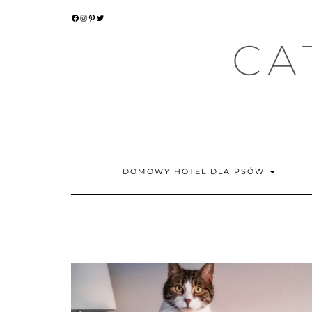
Skip
FACEBOOK
INSTAGRAM
PINTEREST
TWITTER
to
content
CA
DOMOWY HOTEL DLA PSÓW