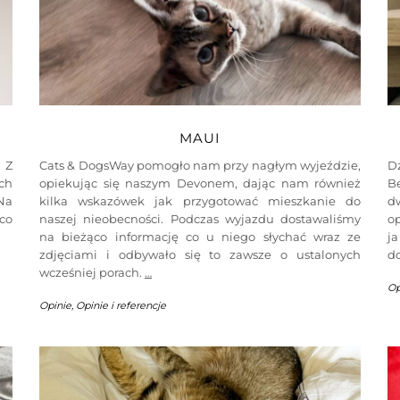
MAUI
 Z
Cats & DogsWay pomogło nam przy nagłym wyjeździe,
D
ch
opiekując się naszym Devonem, dając nam również
B
Na
kilka wskazówek jak przygotować mieszkanie do
d
co
naszej nieobecności. Podczas wyjazdu dostawaliśmy
op
na bieżąco informację co u niego słychać wraz ze
j
zdjęciami i odbywało się to zawsze o ustalonych
d
wcześniej porach.
…
Op
Opinie
,
Opinie i referencje