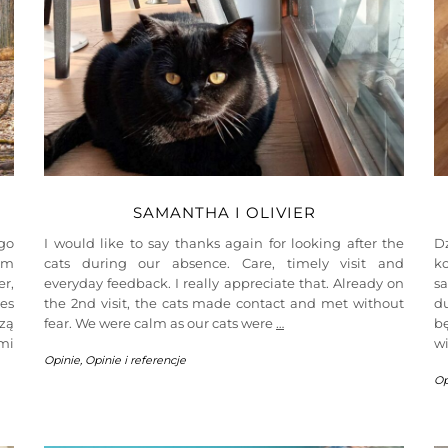
SAMANTHA I OLIVIER
go
I would like to say thanks again for looking after the
D
im
cats during our absence. Care, timely visit and
ko
r,
everyday feedback. I really appreciate that. Already on
s
es
the 2nd visit, the cats made contact and met without
d
szą
fear. We were calm as our cats were
…
b
mi
wi
Opinie
,
Opinie i referencje
Op