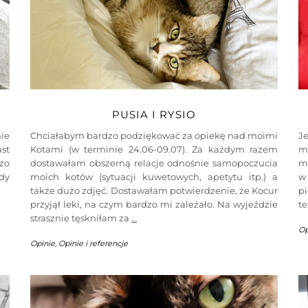
PUSIA I RYSIO
ie
Chciałabym bardzo podziękować za opiekę nad moimi
J
ast
Kotami (w terminie 24.06-09.07). Za każdym razem
m
zo
dostawałam obszerną relacje odnośnie samopoczucia
mo
edy
moich kotów (sytuacji kuwetowych, apetytu itp.) a
w
także dużo zdjęć. Dostawałam potwierdzenie, że Kocur
pi
przyjął leki, na czym bardzo mi zależało. Na wyjeździe
te
strasznie tęskniłam za
…
Op
Opinie
,
Opinie i referencje