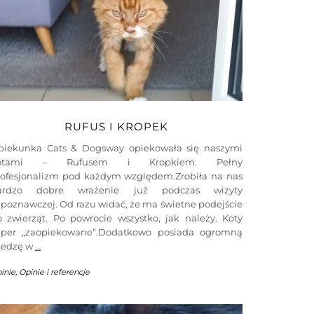
RUFUS I KROPEK
piekunka Cats & Dogsway opiekowała się naszymi
otami – Rufusem i Kropkiem. Pełny
rofesjonalizm pod każdym względem.Zrobiła na nas
ardzo dobre wrażenie już podczas wizyty
poznawczej. Od razu widać, że ma świetne podejście
o zwierząt. Po powrocie wszystko, jak należy. Koty
uper „zaopiekowane”.Dodatkowo posiada ogromną
iedzę w
…
inie
,
Opinie i referencje