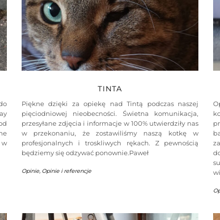
TINTA
do
Piękne dzięki za opiekę nad Tintą podczas naszej
O
way
pięciodniowej nieobecności. Świetna komunikacja,
k
 od
przesyłane zdjęcia i informacje w 100% utwierdziły nas
p
ne
w przekonaniu, że zostawiliśmy naszą kotkę w
b
o w
profesjonalnych i troskliwych rękach. Z pewnością
za
będziemy się odzywać ponownie.Paweł
d
s
Opinie
,
Opinie i referencje
w
Op