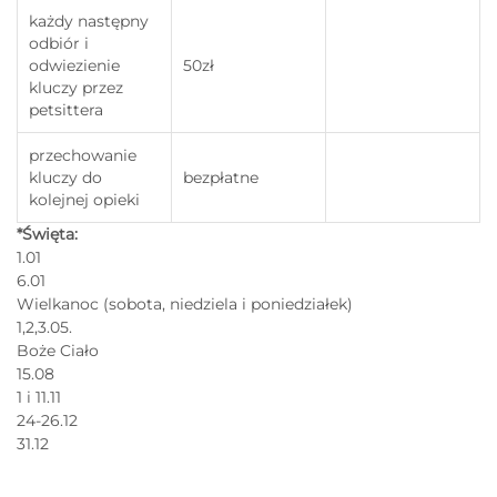
każdy następny
odbiór i
odwiezienie
50zł
kluczy przez
petsittera
przechowanie
kluczy do
bezpłatne
kolejnej opieki
*Święta:
1.01
6.01
Wielkanoc (sobota, niedziela i poniedziałek)
1,2,3.05.
Boże Ciało
15.08
1 i 11.11
24-26.12
31.12