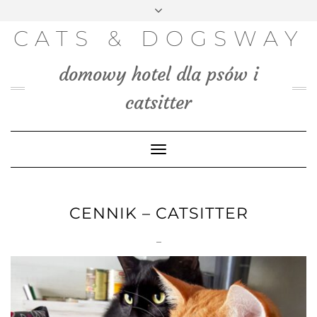
FACEBOOK
INSTAGRAM
PINTEREST
TWITTER
Skip
to
BLOG
CATS & DOGSWAY
content
MEDIA
domowy hotel dla psów i
KONTAKT
catsitter
Toggle
Navigation
CENNIK – CATSITTER
–