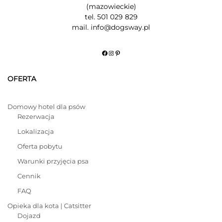
(mazowieckie)
tel. 501 029 829
mail. info@dogsway.pl
Facebook
Instagram
Pinterest
OFERTA
Domowy hotel dla psów
Rezerwacja
Lokalizacja
Oferta pobytu
Warunki przyjęcia psa
Cennik
FAQ
Opieka dla kota | Catsitter
Dojazd