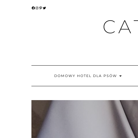
Skip
FACEBOOK
INSTAGRAM
PINTEREST
TWITTER
to
content
CA
DOMOWY HOTEL DLA PSÓW