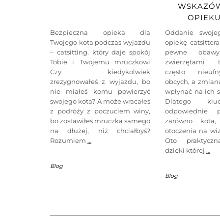
WSKAZÓW
OPIEK
Bezpieczna opieka dla
Oddanie swoje
Twojego kota podczas wyjazdu
opiekę catsitte
– catsitting, który daje spokój
pewne obaw
Tobie i Twojemu mruczkowi
zwierzętami te
Czy kiedykolwiek
często nieuf
zrezygnowałeś z wyjazdu, bo
obcych, a zmian
nie miałeś komu powierzyć
wpłynąć na ich 
swojego kota? A może wracałeś
Dlatego klu
z podróży z poczuciem winy,
odpowiednie p
bo zostawiłeś mruczka samego
zarówno kota,
na dłużej, niż chciałbyś?
otoczenia na wi
Rozumiem
…
Oto praktyczna
dzięki której
…
Blog
Blog