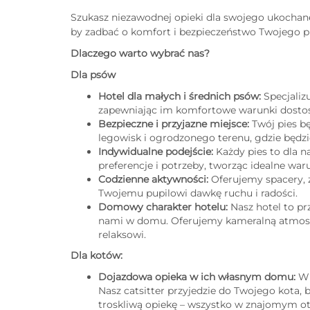
Szukasz niezawodnej opieki dla swojego ukochan
by zadbać o komfort i bezpieczeństwo Twojego p
Dlaczego warto wybrać nas?
Dla psów
Hotel dla małych i średnich psów:
Specjaliz
zapewniając im komfortowe warunki dostos
Bezpieczne i przyjazne miejsce:
Twój pies b
legowisk i ogrodzonego terenu, gdzie będz
Indywidualne podejście:
Każdy pies to dla 
preferencje i potrzeby, tworząc idealne wa
Codzienne aktywności:
Oferujemy spacery, z
Twojemu pupilowi dawkę ruchu i radości.
Domowy charakter hotelu:
Nasz hotel to pr
nami w domu. Oferujemy kameralną atmosfer
relaksowi.
Dla kotów:
Dojazdowa opieka w ich własnym domu:
Wi
Nasz catsitter przyjedzie do Twojego kota,
troskliwą opiekę – wszystko w znajomym ot