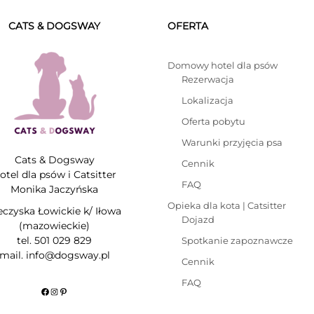
CATS & DOGSWAY
OFERTA
Domowy hotel dla psów
Rezerwacja
Lokalizacja
Oferta pobytu
Warunki przyjęcia psa
Cats & Dogsway
Cennik
otel dla psów i Catsitter
FAQ
Monika Jaczyńska
Opieka dla kota | Catsitter
eczyska Łowickie k/ Iłowa
Dojazd
(mazowieckie)
tel. 501 029 829
Spotkanie zapoznawcze
mail. info@dogsway.pl
Cennik
FAQ
Facebook
Instagram
Pinterest