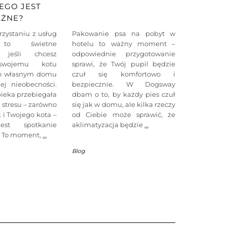
EGO JEST
ŻNE?
rzystaniu z usług
Pakowanie psa na pobyt w
a to świetne
hotelu to ważny moment –
, jeśli chcesz
odpowiednie przygotowanie
swojemu kotu
sprawi, że Twój pupil będzie
go własnym domu
czuł się komfortowo i
ej nieobecności.
bezpiecznie. W Dogsway
ieka przebiegała
dbam o to, by każdy pies czuł
z stresu – zarówno
się jak w domu, ale kilka rzeczy
k i Twojego kota –
od Ciebie może sprawić, że
est spotkanie
aklimatyzacja będzie
…
 To moment,
…
Blog