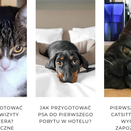
GOTOWAĆ
JAK PRZYGOTOWAĆ
PIERWS
 WIZYTY
PSA DO PIERWSZEGO
CATSIT
TERA?
POBYTU W HOTELU?
WY
YCZNE
ZAPOZ