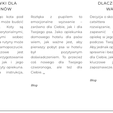
KI DLA
DLACZ
UNÓW
WA
go kota pod
Rozłąka z pupilem to
Decyzja o sko
ra może budzić
emocjonalne wyzwanie –
catsitter
y. Koty są
zarówno dla Ciebie, jak i dla
rozwiązanie
rytorialnymi,
Twojego psa. Jako opiekunka
zapewnić 
nymi wobec
domowego hotelu dla psów
opiekę w je
a rutyny może
wiem, jak ważne jest, aby
podczas Twoj
samopoczucie.
pierwszy pobyt psa w hotelu
Aby jednak op
czowe jest
był pozytywnym
sprawnie i be
rzygotowanie
doświadczeniem. To przecież
dla Ciebie, ja
 jak i jego
coś nowego dla Twojego
kluczowe j
zyty opiekuna.
czworonoga, ale też dla
zapoznawcze.
 instrukcja,
Ciebie.
…
Blog
Blog