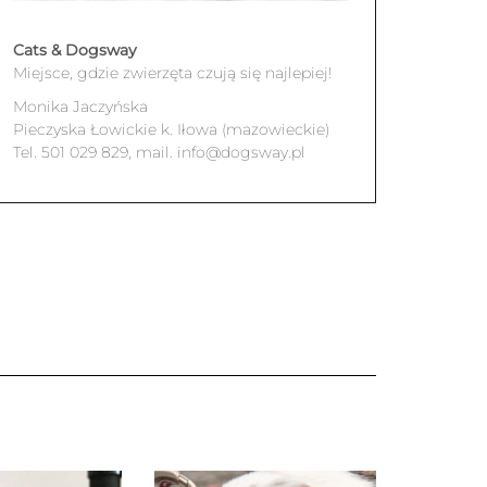
Cats & Dogsway
Miejsce, gdzie zwierzęta czują się najlepiej!
Monika Jaczyńska
Pieczyska Łowickie k. Iłowa (mazowieckie)
Tel. 501 029 829, mail. info@dogsway.pl