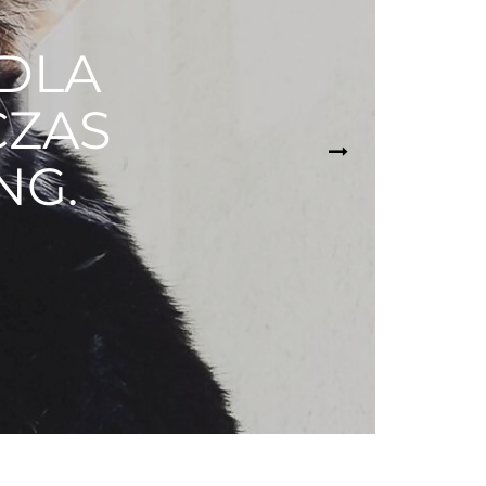
 DLA
CZAS
NG.