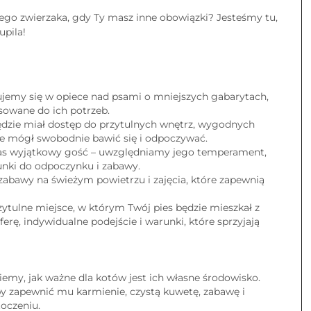
ego zwierzaka, gdy Ty masz inne obowiązki? Jesteśmy tu,
upila!
ujemy się w opiece nad psami o mniejszych gabarytach,
owane do ich potrzeb.
ędzie miał dostęp do przytulnych wnętrz, wygodnych
ie mógł swobodnie bawić się i odpoczywać.
nas wyjątkowy gość – uwzględniamy jego temperament,
runki do odpoczynku i zabawy.
abawy na świeżym powietrzu i zajęcia, które zapewnią
zytulne miejsce, w którym Twój pies będzie mieszkał z
ę, indywidualne podejście i warunki, które sprzyjają
emy, jak ważne dla kotów jest ich własne środowisko.
 by zapewnić mu karmienie, czystą kuwetę, zabawę i
oczeniu.