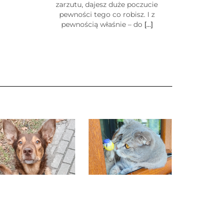
zarzutu, dajesz duże poczucie
pewności tego co robisz. I z
pewnością właśnie – do
[…]