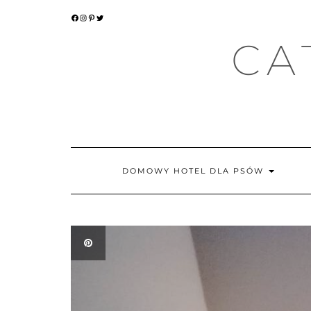
Skip
FACEBOOK
INSTAGRAM
PINTEREST
TWITTER
to
content
CA
DOMOWY HOTEL DLA PSÓW