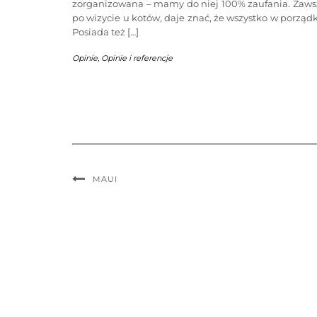
zorganizowana – mamy do niej 100% zaufania. Zaws
po wizycie u kotów, daje znać, że wszystko w porząd
Posiada też […]
Opinie
,
Opinie i referencje
MAUI