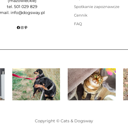
(mazowieckie)
tel. 501 029 829
Spotkanie zapoznawcze
mail. info@dogsway.pl
Cennik
FAQ
Facebook
Instagram
Pinterest
Copyright © Cats & Dogsway