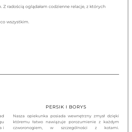
 Z radością oglądałam codzienne relacje, z których
ąco wszystkim.
PERSIK I BORYS
ad
Nasza opiekunka posiada wewnętrzny zmysł dzięki
ągu
któremu łatwo nawiązuje porozumienie z każdym
a i
czworonogiem, w szczególności z kotami.