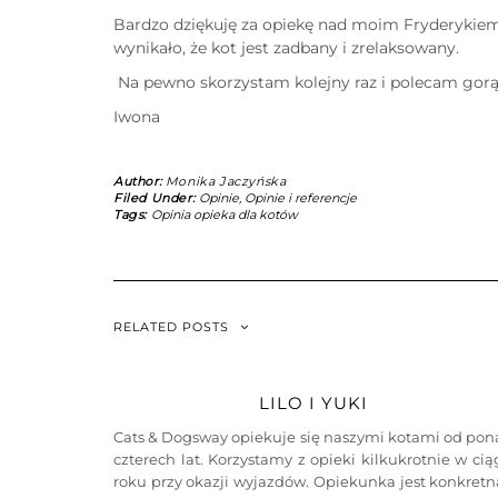
Bardzo dziękuję za opiekę nad moim Fryderykiem.
wynikało, że kot jest zadbany i zrelaksowany.
Na pewno skorzystam kolejny raz i polecam gor
Iwona
Author:
Monika Jaczyńska
Filed Under:
Opinie
,
Opinie i referencje
Tags:
Opinia opieka dla kotów
RELATED POSTS
LILO I YUKI
Cats & Dogsway opiekuje się naszymi kotami od pon
czterech lat. Korzystamy z opieki kilkukrotnie w ci
roku przy okazji wyjazdów. Opiekunka jest konkretn