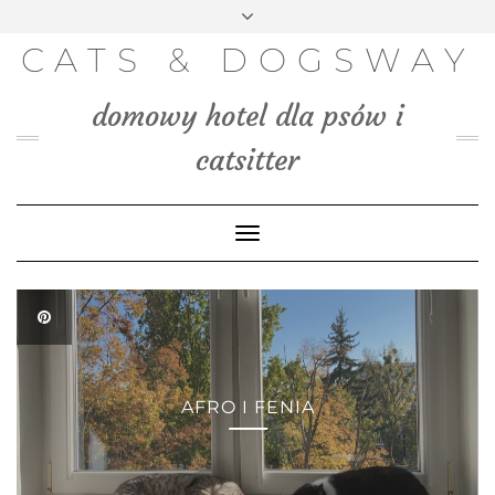
FACEBOOK
INSTAGRAM
PINTEREST
TWITTER
Skip
to
BLOG
CATS & DOGSWAY
content
MEDIA
domowy hotel dla psów i
KONTAKT
catsitter
Toggle
Navigation
AFRO I FENIA