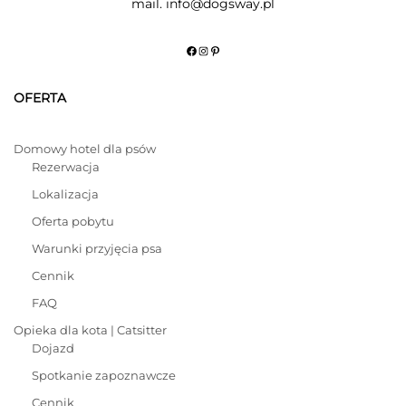
mail. info@dogsway.pl
Facebook
Instagram
Pinterest
OFERTA
Domowy hotel dla psów
Rezerwacja
Lokalizacja
Oferta pobytu
Warunki przyjęcia psa
Cennik
FAQ
Opieka dla kota | Catsitter
Dojazd
Spotkanie zapoznawcze
Cennik