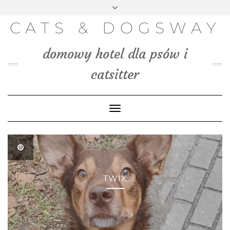
FACEBOOK
INSTAGRAM
PINTEREST
TWITTER
Skip
to
BLOG
CATS & DOGSWAY
content
MEDIA
domowy hotel dla psów i
KONTAKT
catsitter
Toggle
Navigation
TWIX