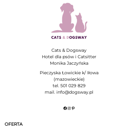
Cats & Dogsway
Hotel dla psów i Catsitter
Monika Jaczyńska
Pieczyska Łowickie k/ Iłowa
(mazowieckie)
tel. 501 029 829
mail. info@dogsway.pl
Facebook
Instagram
Pinterest
OFERTA