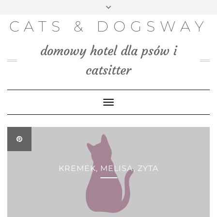
FACEBOOK
INSTAGRAM
PINTEREST
TWITTER
Skip
to
BLOG
CATS & DOGSWAY
content
MEDIA
domowy hotel dla psów i
KONTAKT
catsitter
Toggle
Navigation
KREMEK, MELISA, ZYTA