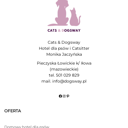
Cats & Dogsway
Hotel dla psów i Catsitter
Monika Jaczyńska
Pieczyska Łowickie k/ Iłowa
(mazowieckie)
tel. 501 029 829
mail. info@dogsway.pl
Facebook
Instagram
Pinterest
OFERTA
Domowy hotel dla psów