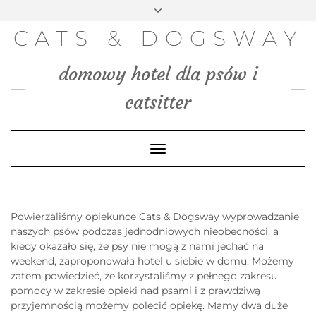
FACEBOOK
INSTAGRAM
PINTEREST
TWITTER
Skip
to
BLOG
CATS & DOGSWAY
content
MEDIA
domowy hotel dla psów i
KONTAKT
catsitter
Toggle
Navigation
Powierzaliśmy opiekunce Cats & Dogsway wyprowadzanie
naszych psów podczas jednodniowych nieobecności, a
kiedy okazało się, że psy nie mogą z nami jechać na
weekend, zaproponowała hotel u siebie w domu. Możemy
zatem powiedzieć, że korzystaliśmy z pełnego zakresu
pomocy w zakresie opieki nad psami i z prawdziwą
przyjemnością możemy polecić opiekę. Mamy dwa duże