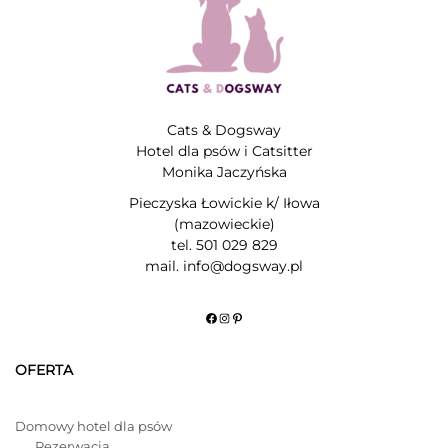
Cats & Dogsway
Hotel dla psów i Catsitter
Monika Jaczyńska
Pieczyska Łowickie k/ Iłowa
(mazowieckie)
tel. 501 029 829
mail. info@dogsway.pl
Facebook
Instagram
Pinterest
OFERTA
Domowy hotel dla psów
Rezerwacja