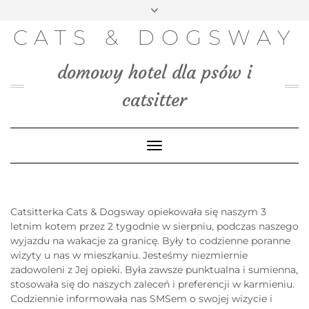
FACEBOOK
INSTAGRAM
PINTEREST
TWITTER
Skip
to
BLOG
CATS & DOGSWAY
content
MEDIA
domowy hotel dla psów i
KONTAKT
catsitter
Toggle
Navigation
Catsitterka Cats & Dogsway opiekowała się naszym 3
letnim kotem przez 2 tygodnie w sierpniu, podczas naszego
wyjazdu na wakacje za granicę. Były to codzienne poranne
wizyty u nas w mieszkaniu. Jesteśmy niezmiernie
zadowoleni z Jej opieki. Była zawsze punktualna i sumienna,
stosowała się do naszych zaleceń i preferencji w karmieniu.
Codziennie informowała nas SMSem o swojej wizycie i