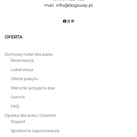
mail. info@dogsway.pl
Facebook
Instagram
Pinterest
OFERTA
Domowy hotel dla psów
Rezerwacja
Lokalizacja
Oferta pobytu
Warunki przyjęcia psa
Cennik
FAQ
Opieka dla kota | Catsitter
Dojazd
Spotkanie zapoznawcze