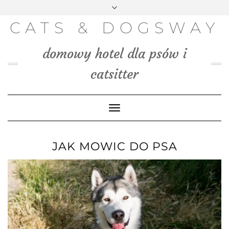
FACEBOOK
INSTAGRAM
PINTEREST
TWITTER
Skip
to
BLOG
CATS & DOGSWAY
content
MEDIA
domowy hotel dla psów i
KONTAKT
catsitter
Toggle
Navigation
JAK MOWIC DO PSA