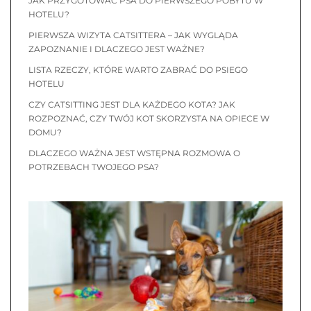
JAK PRZYGOTOWAĆ PSA DO PIERWSZEGO POBYTU W
HOTELU?
PIERWSZA WIZYTA CATSITTERA – JAK WYGLĄDA
ZAPOZNANIE I DLACZEGO JEST WAŻNE?
LISTA RZECZY, KTÓRE WARTO ZABRAĆ DO PSIEGO
HOTELU
CZY CATSITTING JEST DLA KAŻDEGO KOTA? JAK
ROZPOZNAĆ, CZY TWÓJ KOT SKORZYSTA NA OPIECE W
DOMU?
DLACZEGO WAŻNA JEST WSTĘPNA ROZMOWA O
POTRZEBACH TWOJEGO PSA?