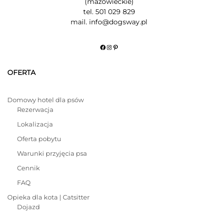
(mazowieckie)
tel. 501 029 829
mail. info@dogsway.pl
Facebook
Instagram
Pinterest
OFERTA
Domowy hotel dla psów
Rezerwacja
Lokalizacja
Oferta pobytu
Warunki przyjęcia psa
Cennik
FAQ
Opieka dla kota | Catsitter
Dojazd