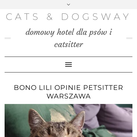
FACEBOOK
INSTAGRAM
PINTEREST
TWITTER
Skip
to
BLOG
CATS & DOGSWAY
content
MEDIA
domowy hotel dla psów i
KONTAKT
catsitter
Toggle
Navigation
BONO LILI OPINIE PETSITTER
WARSZAWA