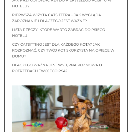
JAK PRZYGOTOWAĆ PSA DO PIERWSZEGO POBYTU W
HOTELU?
PIERWSZA WIZYTA CATSITTERA – JAK WYGLĄDA
ZAPOZNANIE I DLACZEGO JEST WAŻNE?
LISTA RZECZY, KTÓRE WARTO ZABRAĆ DO PSIEGO
HOTELU
CZY CATSITTING JEST DLA KAŻDEGO KOTA? JAK
ROZPOZNAĆ, CZY TWÓJ KOT SKORZYSTA NA OPIECE W
DOMU?
DLACZEGO WAŻNA JEST WSTĘPNA ROZMOWA O
POTRZEBACH TWOJEGO PSA?