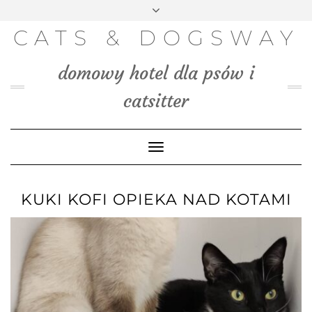
FACEBOOK
INSTAGRAM
PINTEREST
TWITTER
Skip
to
BLOG
CATS & DOGSWAY
content
MEDIA
domowy hotel dla psów i
KONTAKT
catsitter
Toggle
Navigation
KUKI KOFI OPIEKA NAD KOTAMI