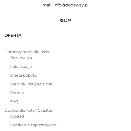
mail. info@dogsway.pl
Facebook
Instagram
Pinterest
OFERTA
Domowy hotel dla psów
Rezerwacja
Lokalizacja
Oferta pobytu
Warunki przyjęcia psa
Cennik
FAQ
Opieka dla kota | Catsitter
Dojazd
Spotkanie zapoznawcze