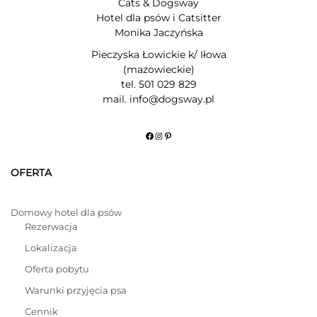
Cats & Dogsway
Hotel dla psów i Catsitter
Monika Jaczyńska
Pieczyska Łowickie k/ Iłowa
(mazowieckie)
tel. 501 029 829
mail. info@dogsway.pl
Facebook
Instagram
Pinterest
OFERTA
Domowy hotel dla psów
Rezerwacja
Lokalizacja
Oferta pobytu
Warunki przyjęcia psa
Cennik