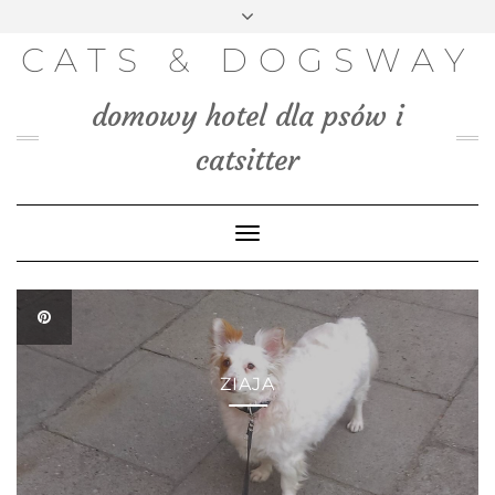
FACEBOOK
INSTAGRAM
PINTEREST
TWITTER
Skip
to
BLOG
CATS & DOGSWAY
content
MEDIA
domowy hotel dla psów i
KONTAKT
catsitter
Toggle
Navigation
ZIAJA