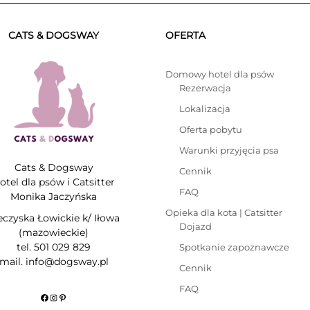
CATS & DOGSWAY
OFERTA
Domowy hotel dla psów
Rezerwacja
Lokalizacja
Oferta pobytu
Warunki przyjęcia psa
Cats & Dogsway
Cennik
otel dla psów i Catsitter
FAQ
Monika Jaczyńska
Opieka dla kota | Catsitter
eczyska Łowickie k/ Iłowa
Dojazd
(mazowieckie)
tel. 501 029 829
Spotkanie zapoznawcze
mail. info@dogsway.pl
Cennik
FAQ
Facebook
Instagram
Pinterest