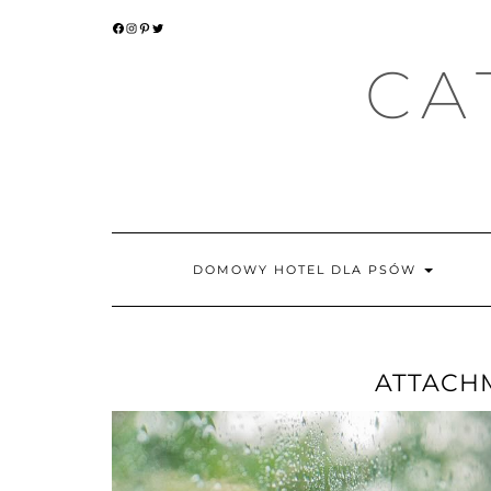
Skip
FACEBOOK
INSTAGRAM
PINTEREST
TWITTER
to
content
CA
DOMOWY HOTEL DLA PSÓW
ATTACHM