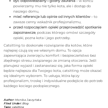
być odpowiedzialny i godny zaufania
– w końcu
powierzamy mu nie tylko kota, ale i dostęp do
naszego domu,
mieć referencje lub opinie od innych klientów
– to
zawsze cenny wskaźnik profesjonalizmu,
przed rozpoczęciem opieki przeprowadzić spotkanie
zapoznawcze
, podczas którego omówi szczegóły
opieki, pozna kota i jego potrzeby.
Catsitting to doskonałe rozwiązanie dla kotów, które
najlepiej czują się we własnym domu. To opcja
zapewniająca zwierzęciu komfort i bezpieczeństwo bez
zbędnego stresu związanego ze zmianą otoczenia. Jeśli
planujesz wyjazd i zastanawiasz się, jaka forma opieki
będzie najlepsza dla Twojego kota, catsitting może okazać
się idealnym wyborem. To usługa, która łączy
profesjonalizm, troskę i indywidualne podejście do potrzeb
każdego kociego podopiecznego.
Author:
Monika Jaczyńska
Filed Under:
Blog
Tags:
catsitting