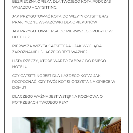
BEZPIECZNA OPIEKA DLA TWOJEGO KOTA PODCZAS
WYJAZDU – CATSITTING.
JAK PRZYGOTOWAĆ KOTA DO WIZYTY CATSITTERA?
PRAKTYCZNE WSKAZÓWKI DLA OPIEKUNÓW
JAK PRZYGOTOWAĆ PSA DO PIERWSZEGO POBYTU W
HOTELU?
PIERWSZA WIZYTA CATSITTERA – JAK WYGLĄDA
ZAPOZNANIE I DLACZEGO JEST WAŻNE?
LISTA RZECZY, KTÓRE WARTO ZABRAĆ DO PSIEGO
HOTELU
CZY CATSITTING JEST DLA KAŻDEGO KOTA? JAK
ROZPOZNAĆ, CZY TWÓJ KOT SKORZYSTA NA OPIECE W
DOMU?
DLACZEGO WAŻNA JEST WSTĘPNA ROZMOWA O
POTRZEBACH TWOJEGO PSA?