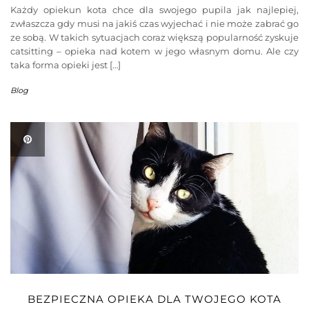
Każdy opiekun kota chce dla swojego pupila jak najlepiej,
zwłaszcza gdy musi na jakiś czas wyjechać i nie może zabrać go
ze sobą. W takich sytuacjach coraz większą popularność zyskuje
catsitting – opieka nad kotem w jego własnym domu. Ale czy
taka forma opieki jest […]
Blog
BEZPIECZNA OPIEKA DLA TWOJEGO KOTA