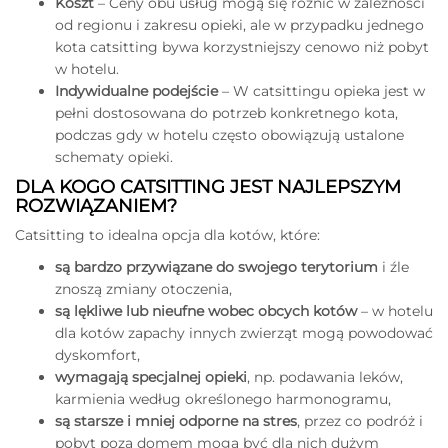
Koszt
– Ceny obu usług mogą się różnić w zależności
od regionu i zakresu opieki, ale w przypadku jednego
kota catsitting bywa korzystniejszy cenowo niż pobyt
w hotelu.
Indywidualne podejście
– W catsittingu opieka jest w
pełni dostosowana do potrzeb konkretnego kota,
podczas gdy w hotelu często obowiązują ustalone
schematy opieki.
DLA KOGO CATSITTING JEST NAJLEPSZYM
ROZWIĄZANIEM?
Catsitting to idealna opcja dla kotów, które:
są bardzo przywiązane do swojego terytorium
i źle
znoszą zmiany otoczenia,
są lękliwe lub nieufne wobec obcych kotów
– w hotelu
dla kotów zapachy innych zwierząt mogą powodować
dyskomfort,
wymagają specjalnej opieki
, np. podawania leków,
karmienia według określonego harmonogramu,
są starsze i mniej odporne na stres
, przez co podróż i
pobyt poza domem mogą być dla nich dużym