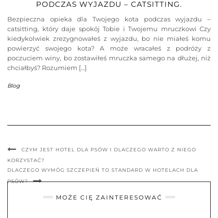
PODCZAS WYJAZDU – CATSITTING.
Bezpieczna opieka dla Twojego kota podczas wyjazdu –
catsitting, który daje spokój Tobie i Twojemu mruczkowi Czy
kiedykolwiek zrezygnowałeś z wyjazdu, bo nie miałeś komu
powierzyć swojego kota? A może wracałeś z podróży z
poczuciem winy, bo zostawiłeś mruczka samego na dłużej, niż
chciałbyś? Rozumiem […]
Blog
CZYM JEST HOTEL DLA PSÓW I DLACZEGO WARTO Z NIEGO
KORZYSTAĆ?
DLACZEGO WYMÓG SZCZEPIEŃ TO STANDARD W HOTELACH DLA
PSÓW?
MOŻE CIĘ ZAINTERESOWAĆ