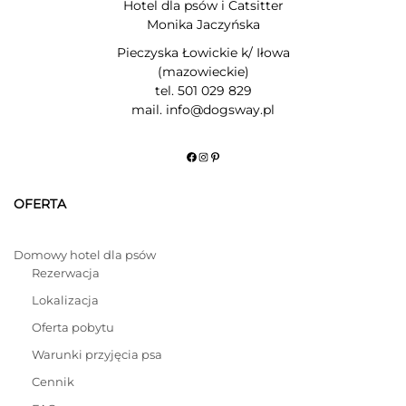
Hotel dla psów i Catsitter
Monika Jaczyńska
Pieczyska Łowickie k/ Iłowa
(mazowieckie)
tel. 501 029 829
mail. info@dogsway.pl
Facebook
Instagram
Pinterest
OFERTA
Domowy hotel dla psów
Rezerwacja
Lokalizacja
Oferta pobytu
Warunki przyjęcia psa
Cennik