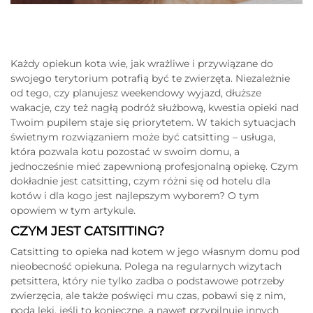
Każdy opiekun kota wie, jak wrażliwe i przywiązane do
swojego terytorium potrafią być te zwierzęta. Niezależnie
od tego, czy planujesz weekendowy wyjazd, dłuższe
wakacje, czy też nagłą podróż służbową, kwestia opieki nad
Twoim pupilem staje się priorytetem. W takich sytuacjach
świetnym rozwiązaniem może być catsitting – usługa,
która pozwala kotu pozostać w swoim domu, a
jednocześnie mieć zapewnioną profesjonalną opiekę. Czym
dokładnie jest catsitting, czym różni się od hotelu dla
kotów i dla kogo jest najlepszym wyborem? O tym
opowiem w tym artykule.
CZYM JEST CATSITTING?
Catsitting to opieka nad kotem w jego własnym domu pod
nieobecność opiekuna. Polega na regularnych wizytach
petsittera, który nie tylko zadba o podstawowe potrzeby
zwierzęcia, ale także poświęci mu czas, pobawi się z nim,
poda leki, jeśli to konieczne, a nawet przypilnuje innych